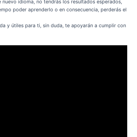
 nuevo idioma, no tendrás los resultados esperados,
empo poder aprenderlo o en consecuencia, perderás el
a y útiles para ti, sin duda, te apoyarán a cumplir con