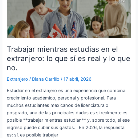
mientras
estudias
en
el
extranjero:
lo
que
Trabajar mientras estudias en el
sí
extranjero: lo que sí es real y lo que
es
no.
real
y
Extranjero
/
Diana Carrillo
/
17 abril, 2026
lo
Estudiar en el extranjero es una experiencia que combina
que
crecimiento académico, personal y profesional. Para
no.
muchos estudiantes mexicanos de licenciatura o
posgrado, una de las principales dudas es si realmente es
posible **trabajar mientras estudian** y, sobre todo, si ese
ingreso puede cubrir sus gastos. En 2026, la respuesta
es: sí, es posible trabajar