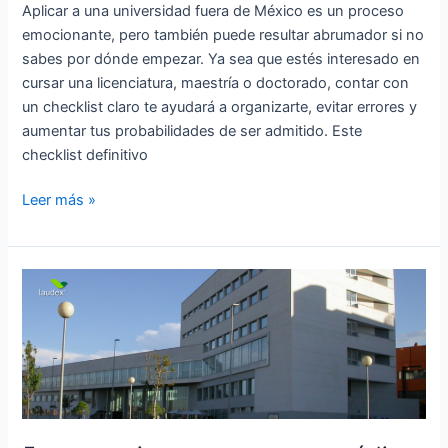
Aplicar a una universidad fuera de México es un proceso
emocionante, pero también puede resultar abrumador si no
sabes por dónde empezar. Ya sea que estés interesado en
cursar una licenciatura, maestría o doctorado, contar con
un checklist claro te ayudará a organizarte, evitar errores y
aumentar tus probabilidades de ser admitido. Este
checklist definitivo
Leer más »
5
estrategias
para
pagar
tu
crédito
educativo
sin