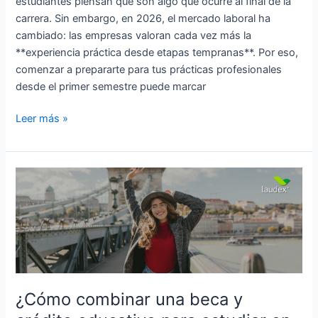
estudiantes piensan que son algo que ocurre al final de la
carrera. Sin embargo, en 2026, el mercado laboral ha
cambiado: las empresas valoran cada vez más la
**experiencia práctica desde etapas tempranas**. Por eso,
comenzar a prepararte para tus prácticas profesionales
desde el primer semestre puede marcar
Leer más »
¿Cómo
combinar
una
beca
y
crédito
educativo
para
¿Cómo combinar una beca y
estudiar