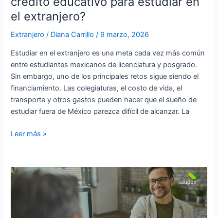
crédito educativo para estudiar en
en
el extranjero?
el
extranjero?
Extranjero
/
Diana Carrillo
/
9 marzo, 2026
Estudiar en el extranjero es una meta cada vez más común
entre estudiantes mexicanos de licenciatura y posgrado.
Sin embargo, uno de los principales retos sigue siendo el
financiamiento. Las colegiaturas, el costo de vida, el
transporte y otros gastos pueden hacer que el sueño de
estudiar fuera de México parezca difícil de alcanzar. La
Leer más »
La
guía
definitiva
de