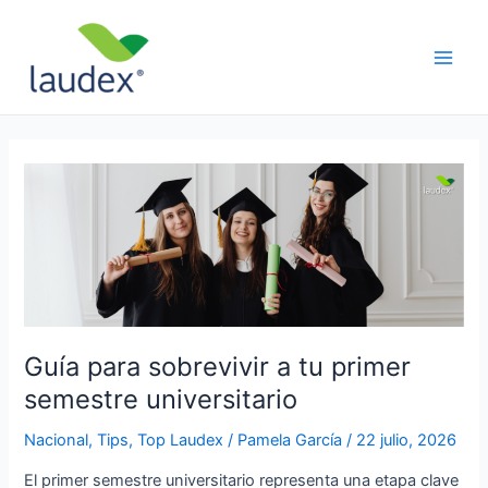
Ir
Paginación
Main
al
de
Men
contenido
entradas
Guía
para
sobrevivir
a
tu
primer
semestre
universitario
Guía para sobrevivir a tu primer
semestre universitario
Nacional
,
Tips
,
Top Laudex
/
Pamela García
/
22 julio, 2026
El primer semestre universitario representa una etapa clave