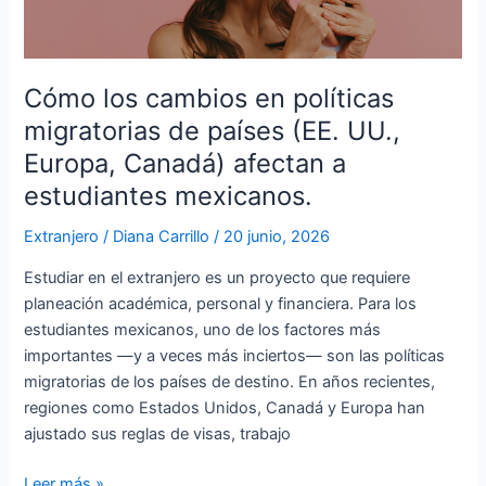
políticas
migratorias
de
países
Cómo los cambios en políticas
(EE.
migratorias de países (EE. UU.,
UU.,
Europa, Canadá) afectan a
Europa,
estudiantes mexicanos.
Canadá)
afectan
Extranjero
/
Diana Carrillo
/
20 junio, 2026
a
estudiantes
Estudiar en el extranjero es un proyecto que requiere
mexicanos.
planeación académica, personal y financiera. Para los
estudiantes mexicanos, uno de los factores más
importantes —y a veces más inciertos— son las políticas
migratorias de los países de destino. En años recientes,
regiones como Estados Unidos, Canadá y Europa han
ajustado sus reglas de visas, trabajo
Leer más »