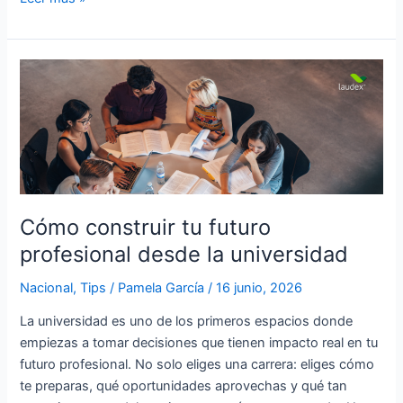
Cómo
construir
tu
futuro
profesional
desde
la
universidad
Cómo construir tu futuro
profesional desde la universidad
Nacional
,
Tips
/
Pamela García
/
16 junio, 2026
La universidad es uno de los primeros espacios donde
empiezas a tomar decisiones que tienen impacto real en tu
futuro profesional. No solo eliges una carrera: eliges cómo
te preparas, qué oportunidades aprovechas y qué tan