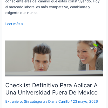
consciente eres del camino que estás construyendo. Hoy,
el mercado laboral es más competitivo, cambiante y
exigente que nunca.
Leer más »
Checklist
Definitivo
Para
Aplicar
A
Una
Universidad
Fuera
Checklist Definitivo Para Aplicar A
De
Una Universidad Fuera De México
México
Extranjero
,
Sin categoría
/
Diana Carrillo
/
23 mayo, 2026