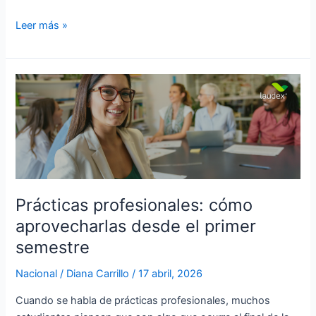
Leer más »
Prácticas
profesionales:
cómo
aprovecharlas
desde
el
primer
semestre
Prácticas profesionales: cómo
aprovecharlas desde el primer
semestre
Nacional
/
Diana Carrillo
/
17 abril, 2026
Cuando se habla de prácticas profesionales, muchos