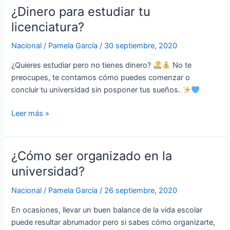
¿Dinero para estudiar tu
¿Dinero
para
licenciatura?
estudiar
Nacional
/
Pamela García
/
30 septiembre, 2020
tu
licenciatura?
¿Quieres estudiar pero no tienes dinero?
No te
preocupes, te contamos cómo puedes comenzar o
concluir tu universidad sin posponer tus sueños.
Leer más »
¿Cómo ser organizado en la
¿Cómo
ser
universidad?
organizado
Nacional
/
Pamela García
/
26 septiembre, 2020
en
la
En ocasiones, llevar un buen balance de la vida escolar
universidad?
puede resultar abrumador pero si sabes cómo organizarte,