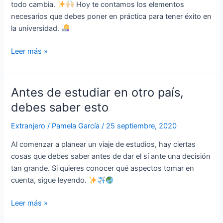
todo cambia.
Hoy te contamos los elementos
necesarios que debes poner en práctica para tener éxito en
la universidad.
Leer más »
Antes de estudiar en otro país,
Antes
de
debes saber esto
estudiar
Extranjero
/
Pamela García
/
25 septiembre, 2020
en
otro
Al comenzar a planear un viaje de estudios, hay ciertas
país,
cosas que debes saber antes de dar el sí ante una decisión
debes
tan grande. Si quieres conocer qué aspectos tomar en
saber
cuenta, sigue leyendo.
esto
Leer más »