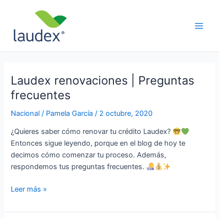
Ir
Paginación
Main
al
de
Men
contenido
entradas
Laudex renovaciones | Preguntas
Laudex
renovaciones
frecuentes
|
Nacional
/
Pamela García
/
2 octubre, 2020
Preguntas
frecuentes
¿Quieres saber cómo renovar tu crédito Laudex?
Entonces sigue leyendo, porque en el blog de hoy te
decimos cómo comenzar tu proceso. Además,
respondemos tus preguntas frecuentes.
Leer más »