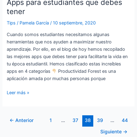
Apps para estudiantes que debes
Apps
para
tener
estudiantes
Tips
/
Pamela García
/
10 septiembre, 2020
que
debes
Cuando somos estudiantes necesitamos algunas
tener
herramientas que nos ayuden a maximizar nuestro
aprendizaje. Por ello, en el blog de hoy hemos recopilado
las mejores apps que debes tener para facilitarte la vida en
tu época estudiantil. Hemos clasificado estas increíbles
apps en 4 categorías
Productividad Forest es una
aplicación amada por muchas personas porque
Leer más »
←
Anterior
1
…
37
38
39
…
44
Siguiente
→