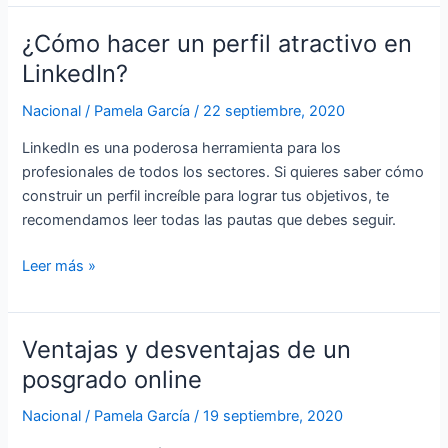
¿Cómo hacer un perfil atractivo en
¿Cómo
hacer
LinkedIn?
un
Nacional
/
Pamela García
/
22 septiembre, 2020
perfil
atractivo
LinkedIn es una poderosa herramienta para los
en
profesionales de todos los sectores. Si quieres saber cómo
LinkedIn?
construir un perfil increíble para lograr tus objetivos, te
recomendamos leer todas las pautas que debes seguir.
Leer más »
Ventajas y desventajas de un
Ventajas
y
posgrado online
desventajas
Nacional
/
Pamela García
/
19 septiembre, 2020
de
un