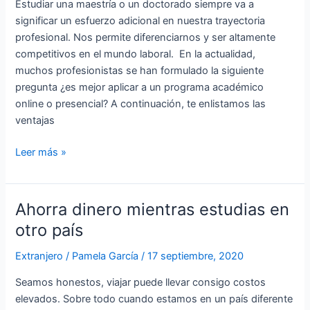
Estudiar una maestría o un doctorado siempre va a
posgrado
significar un esfuerzo adicional en nuestra trayectoria
online
profesional. Nos permite diferenciarnos y ser altamente
competitivos en el mundo laboral. En la actualidad,
muchos profesionistas se han formulado la siguiente
pregunta ¿es mejor aplicar a un programa académico
online o presencial? A continuación, te enlistamos las
ventajas
Leer más »
Ahorra dinero mientras estudias en
Ahorra
dinero
otro país
mientras
Extranjero
/
Pamela García
/
17 septiembre, 2020
estudias
en
Seamos honestos, viajar puede llevar consigo costos
otro
elevados. Sobre todo cuando estamos en un país diferente
país