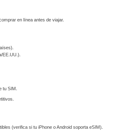
omprar en línea antes de viajar.
aíses).
pa/EE.UU.).
e tu SIM.
itivos.
bles (verifica si tu iPhone o Android soporta eSIM).