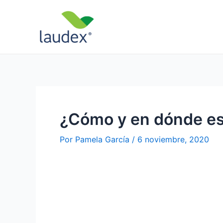
Ir
Navegación
al
de
contenido
entradas
¿Cómo y en dónde est
Por
Pamela García
/
6 noviembre, 2020