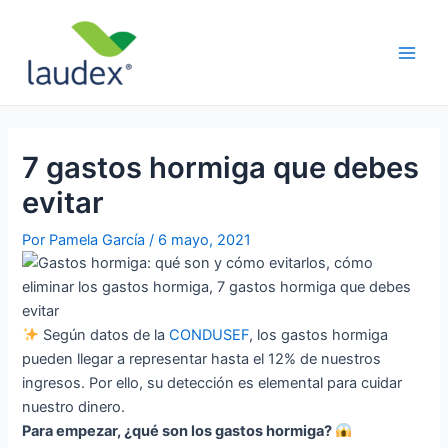
Ir
Navegación
Main
al
de
Men
contenido
entradas
7 gastos hormiga que debes
evitar
Por
Pamela García
/
6 mayo, 2021
Según datos de la
CONDUSEF
, los gastos hormiga
pueden llegar a representar hasta el 12% de nuestros
ingresos. Por ello, su detección es elemental para cuidar
nuestro dinero.
Para empezar, ¿qué son los gastos hormiga?