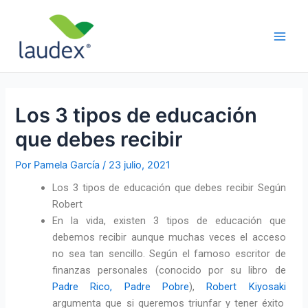
Ir
Navegación
Main
al
de
Men
contenido
entradas
Los 3 tipos de educación
que debes recibir
Por
Pamela García
/
23 julio, 2021
Los 3 tipos de educación que debes recibir Según
Robert
En la vida, existen 3 tipos de educación que
debemos recibir aunque muchas veces el acceso
no sea tan sencillo.
Según el famoso escritor de
finanzas personales (conocido por su libro de
Padre Rico, Padre Pobre
),
Robert Kiyosaki
argumenta que si queremos triunfar y tener éxito