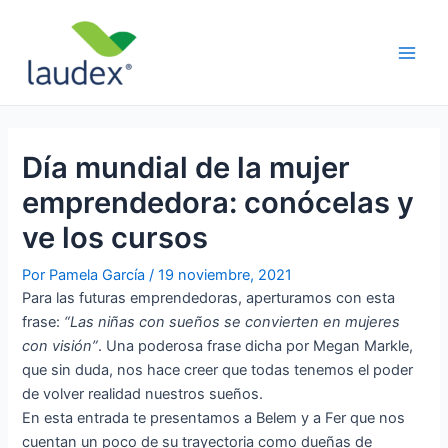
Ir
Navegación
Main
al
de
Men
contenido
entradas
Día mundial de la mujer
emprendedora: conócelas y
ve los cursos
Por
Pamela García
/
19 noviembre, 2021
Para las futuras emprendedoras, aperturamos con esta
frase:
“Las niñas con sueños se convierten en mujeres
con visión”
. Una poderosa frase dicha por Megan Markle,
que sin duda, nos hace creer que todas tenemos el poder
de volver realidad nuestros sueños.
En esta entrada te presentamos a Belem y a Fer que nos
cuentan un poco de su trayectoria como dueñas de