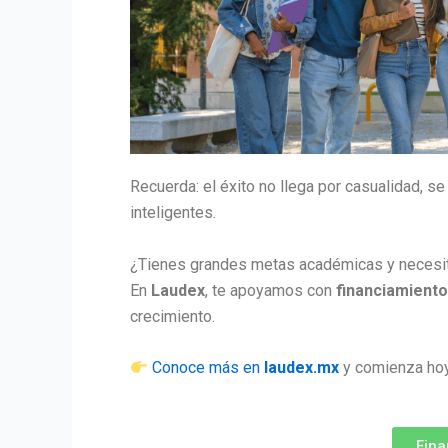
Recuerda: el éxito no llega por casualidad, s
inteligentes.
¿Tienes grandes metas académicas y necesit
En
Laudex
, te apoyamos con
financiamiento
crecimiento.
Conoce más en
laudex.mx
y comienza hoy 
Fina