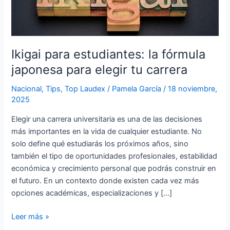
la
fórmula
japonesa
para
elegir
Ikigai para estudiantes: la fórmula
tu
japonesa para elegir tu carrera
carrera
Nacional
,
Tips
,
Top Laudex
/
Pamela García
/
18 noviembre,
2025
Elegir una carrera universitaria es una de las decisiones
más importantes en la vida de cualquier estudiante. No
solo define qué estudiarás los próximos años, sino
también el tipo de oportunidades profesionales, estabilidad
económica y crecimiento personal que podrás construir en
el futuro. En un contexto donde existen cada vez más
opciones académicas, especializaciones y […]
Leer más »