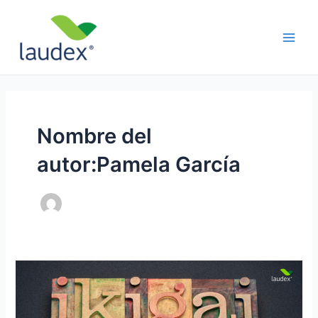
Ir
Paginación
Main
al
de
Men
contenido
entradas
Nombre del
autor:Pamela García
Ikigai
para
estudiantes: