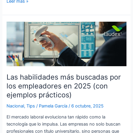
Leer más »
Las
habilidades
más
buscadas
por
los
empleadores
en
Las habilidades más buscadas por
2025
los empleadores en 2025 (con
(con
ejemplos prácticos)
ejemplos
prácticos)
Nacional
,
Tips
/
Pamela García
/
6 octubre, 2025
El mercado laboral evoluciona tan rápido como la
tecnología que lo impulsa. Las empresas no solo buscan
profesionales con título universitario, sino personas que