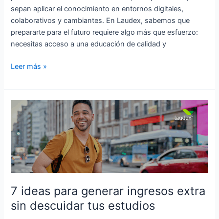
sepan aplicar el conocimiento en entornos digitales,
colaborativos y cambiantes. En Laudex, sabemos que
prepararte para el futuro requiere algo más que esfuerzo:
necesitas acceso a una educación de calidad y
Leer más »
7
ideas
para
generar
ingresos
extra
sin
descuidar
7 ideas para generar ingresos extra
tus
sin descuidar tus estudios
estudios