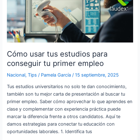
usar
tus
estudios
para
conseguir
tu
primer
Cómo usar tus estudios para
empleo
conseguir tu primer empleo
Nacional
,
Tips
/
Pamela García
/
15 septiembre, 2025
Tus estudios universitarios no solo te dan conocimiento,
también son tu mejor carta de presentación al buscar tu
primer empleo. Saber cómo aprovechar lo que aprendes en
clase y complementar con experiencia práctica puede
marcar la diferencia frente a otros candidatos. Aquí te
damos estrategias para conectar tu educación con
oportunidades laborales. 1. Identifica tus