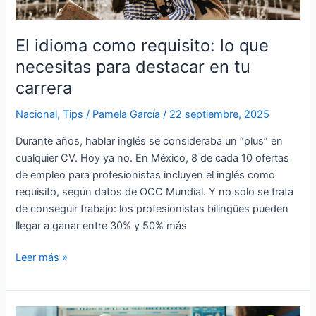
que
necesitas
para
El idioma como requisito: lo que
destacar
necesitas para destacar en tu
en
carrera
tu
carrera
Nacional
,
Tips
/
Pamela García
/
22 septiembre, 2025
Durante años, hablar inglés se consideraba un “plus” en
cualquier CV. Hoy ya no. En México, 8 de cada 10 ofertas
de empleo para profesionistas incluyen el inglés como
requisito, según datos de OCC Mundial. Y no solo se trata
de conseguir trabajo: los profesionistas bilingües pueden
llegar a ganar entre 30% y 50% más
Leer más »
Cómo