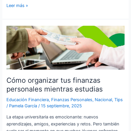
Leer más »
Cómo
organizar
tus
finanzas
personales
mientras
estudias
Cómo organizar tus finanzas
personales mientras estudias
Educación Financiera
,
Finanzas Personales
,
Nacional
,
Tips
/
Pamela García
/
15 septiembre, 2025
La etapa universitaria es emocionante: nuevos
aprendizajes, amigos, experiencias y retos. Pero también
suele ser el momento en que muchos jóvenes enfrentan,