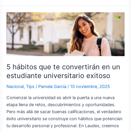
5
hábitos
que
te
convertirán
en
un
estudiante
5 hábitos que te convertirán en un
universitario
estudiante universitario exitoso
exitoso
Nacional
,
Tips
/
Pamela García
/
10 noviembre, 2025
Comenzar la universidad es abrir la puerta a una nueva
etapa llena de retos, descubrimientos y oportunidades.
Pero más allá de sacar buenas calificaciones, el verdadero
éxito universitario se construye con hábitos que potencian
tu desarrollo personal y profesional. En Laudex, creemos