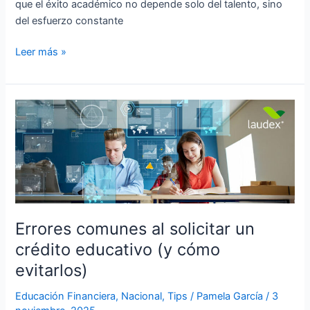
que el éxito académico no depende solo del talento, sino
del esfuerzo constante
Leer más »
Errores
comunes
al
solicitar
un
crédito
educativo
(y
Errores comunes al solicitar un
cómo
crédito educativo (y cómo
evitarlos)
evitarlos)
Educación Financiera
,
Nacional
,
Tips
/
Pamela García
/
3