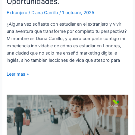
Oportunidades.
Oportunidades.
Extranjero
/
Diana Carrillo
/
1 octubre, 2025
¿Alguna vez soñaste con estudiar en el extranjero y vivir
una aventura que transforme por completo tu perspectiva?
Mi nombre es Diana Carrillo, y quiero compartir contigo mi
experiencia inolvidable de cómo es estudiar en Londres,
una ciudad que no solo me enseñó marketing digital e
inglés, sino también lecciones de vida que atesoro para
Leer más »
Lo
Que
Nadie
Te
Dice
de