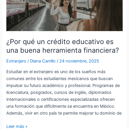
un
crédito
educativo
es
una
buena
¿Por qué un crédito educativo es
herramienta
una buena herramienta financiera?
financiera?
Extranjero
/
Diana Carrillo
/
24 noviembre, 2025
Estudiar en el extranjero es uno de los sueños más
comunes entre los estudiantes mexicanos que buscan
impulsar su futuro académico y profesional. Programas de
licenciatura, posgrados, cursos de inglés, diplomados
internacionales o certificaciones especializadas ofrecen
una formación que difícilmente se encuentra en México.
Además, vivir en otro país te permite mejorar tu dominio de
Leer más »