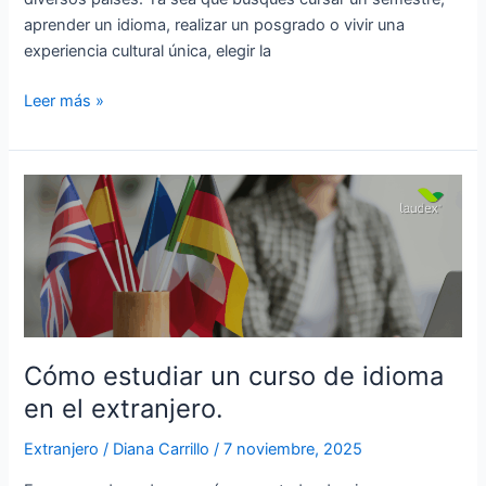
aprender un idioma, realizar un posgrado o vivir una
experiencia cultural única, elegir la
Leer más »
Cómo
estudiar
un
curso
de
idioma
en
el
Cómo estudiar un curso de idioma
extranjero.
en el extranjero.
Extranjero
/
Diana Carrillo
/
7 noviembre, 2025