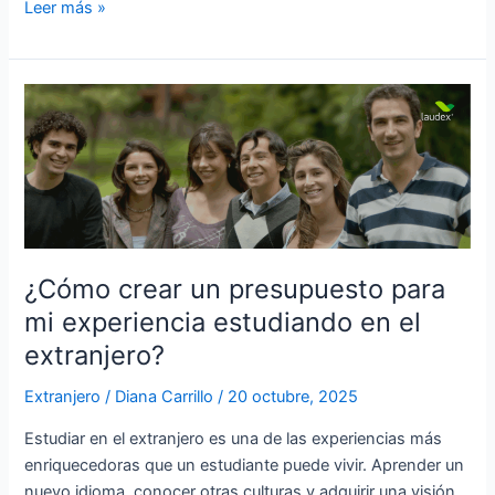
Leer más »
¿Cómo
crear
un
presupuesto
para
mi
experiencia
estudiando
¿Cómo crear un presupuesto para
en
mi experiencia estudiando en el
el
extranjero?
extranjero?
Extranjero
/
Diana Carrillo
/
20 octubre, 2025
Estudiar en el extranjero es una de las experiencias más
enriquecedoras que un estudiante puede vivir. Aprender un
nuevo idioma, conocer otras culturas y adquirir una visión