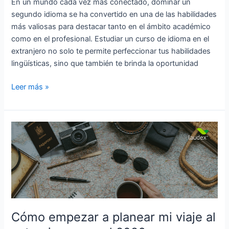
En un mundo cada vez más conectado, dominar un
segundo idioma se ha convertido en una de las habilidades
más valiosas para destacar tanto en el ámbito académico
como en el profesional. Estudiar un curso de idioma en el
extranjero no solo te permite perfeccionar tus habilidades
lingüísticas, sino que también te brinda la oportunidad
Leer más »
Cómo
empezar
a
planear
mi
viaje
al
extranjero
Cómo empezar a planear mi viaje al
para