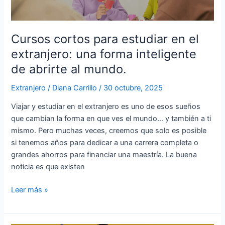
el
extranjero:
una
Cursos cortos para estudiar en el
forma
extranjero: una forma inteligente
inteligente
de abrirte al mundo.
de
abrirte
Extranjero
/
Diana Carrillo
/
30 octubre, 2025
al
Viajar y estudiar en el extranjero es uno de esos sueños
mundo.
que cambian la forma en que ves el mundo… y también a ti
mismo. Pero muchas veces, creemos que solo es posible
si tenemos años para dedicar a una carrera completa o
grandes ahorros para financiar una maestría. La buena
noticia es que existen
Leer más »