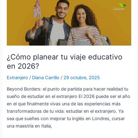
¿Cómo
planear
tu
viaje
educativo
en
2026?
¿Cómo planear tu viaje educativo
en 2026?
Extranjero
/
Diana Carrillo
/
29 octubre, 2025
Beyond Borders: el punto de partida para hacer realidad tu
sueño de estudiar en el extranjero El 2026 puede ser el año
en el que finalmente vivas una de las experiencias más
transformadoras de tu vida: estudiar en el extranjero. Ya
sea que sueñes con mejorar tu inglés en Londres, cursar
una maestría en Italia,