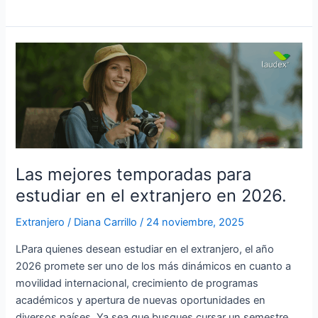
Las
mejores
temporadas
para
estudiar
en
el
extranjero
Las mejores temporadas para
en
estudiar en el extranjero en 2026.
2026.
Extranjero
/
Diana Carrillo
/
24 noviembre, 2025
LPara quienes desean estudiar en el extranjero, el año
2026 promete ser uno de los más dinámicos en cuanto a
movilidad internacional, crecimiento de programas
académicos y apertura de nuevas oportunidades en
diversos países. Ya sea que busques cursar un semestre,