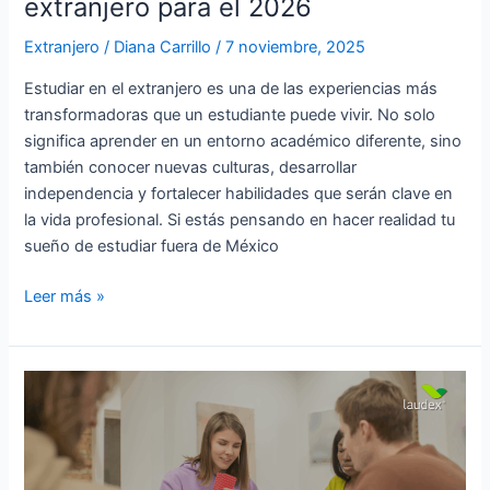
extranjero para el 2026
el
2026
Extranjero
/
Diana Carrillo
/
7 noviembre, 2025
Estudiar en el extranjero es una de las experiencias más
transformadoras que un estudiante puede vivir. No solo
significa aprender en un entorno académico diferente, sino
también conocer nuevas culturas, desarrollar
independencia y fortalecer habilidades que serán clave en
la vida profesional. Si estás pensando en hacer realidad tu
sueño de estudiar fuera de México
Leer más »
Cursos
cortos
para
estudiar
en