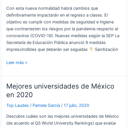
regreso
Con esta nueva normalidad habrá cambios que
a
definitivamente impactarán en el regreso a clases. El
clases
objetivo es cumplir con medidas de seguridad e higiene
que contrarresten los riesgos por la pandemia respecto al
coronavirus (COVID-19). Nuevas medidas según la SEP La
Secretaría de Educación Pública anunció 9 medidas
imprescindibles que deberán ser seguidas
Sanitización
Leer más »
Mejores universidades de México
Mejores
universidades
en 2020
de
Top Laudex
/
Pamela García
/
17 julio, 2020
México
en
Descubre cuáles son las mejores universidades de México
2020
(de acuerdo al QS World University Rankings) que evalúa