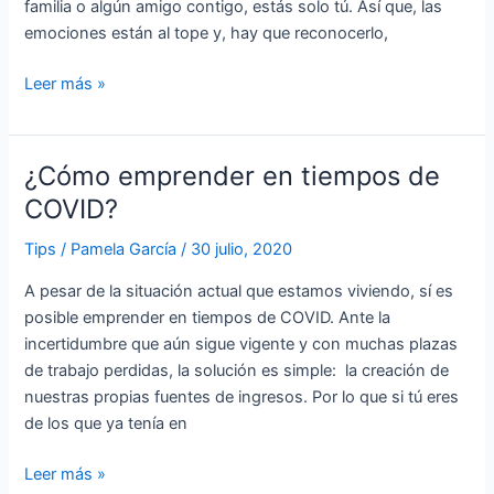
familia o algún amigo contigo, estás solo tú. Así que, las
emociones están al tope y, hay que reconocerlo,
Leer más »
¿Cómo emprender en tiempos de
¿Cómo
emprender
COVID?
en
Tips
/
Pamela García
/
30 julio, 2020
tiempos
de
A pesar de la situación actual que estamos viviendo, sí es
COVID?
posible emprender en tiempos de COVID. Ante la
incertidumbre que aún sigue vigente y con muchas plazas
de trabajo perdidas, la solución es simple: la creación de
nuestras propias fuentes de ingresos. Por lo que si tú eres
de los que ya tenía en
Leer más »