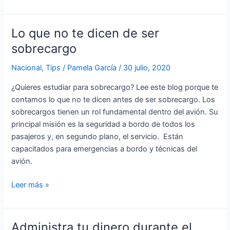
Lo que no te dicen de ser
Lo
que
sobrecargo
no
Nacional
,
Tips
/
Pamela García
/
30 julio, 2020
te
dicen
¿Quieres estudiar para sobrecargo? Lee este blog porque te
de
contamos lo que no te dicen antes de ser sobrecargo. Los
ser
sobrecargos tienen un rol fundamental dentro del avión. Su
sobrecargo
principal misión es la seguridad a bordo de todos los
pasajeros y, en segundo plano, el servicio. Están
capacitados para emergencias a bordo y técnicas del
avión.
Leer más »
Administra tu dinero durante el
Administra