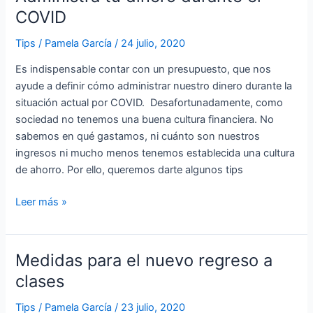
tu
COVID
dinero
Tips
/
Pamela García
/
24 julio, 2020
durante
el
Es indispensable contar con un presupuesto, que nos
COVID
ayude a definir cómo administrar nuestro dinero durante la
situación actual por COVID. Desafortunadamente, como
sociedad no tenemos una buena cultura financiera. No
sabemos en qué gastamos, ni cuánto son nuestros
ingresos ni mucho menos tenemos establecida una cultura
de ahorro. Por ello, queremos darte algunos tips
Leer más »
Medidas para el nuevo regreso a
Medidas
para
clases
el
Tips
/
Pamela García
/
23 julio, 2020
nuevo