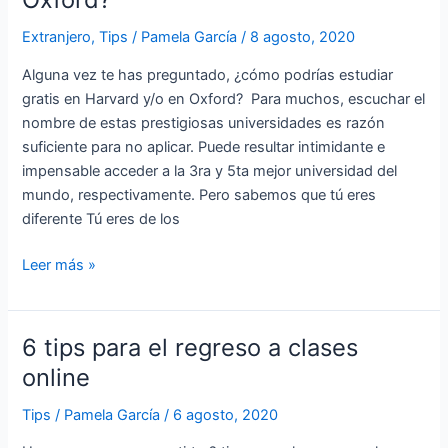
gratis
Extranjero
,
Tips
/
Pamela García
/
8 agosto, 2020
en
Harvard
Alguna vez te has preguntado, ¿cómo podrías estudiar
y
gratis en Harvard y/o en Oxford? Para muchos, escuchar el
Oxford?
nombre de estas prestigiosas universidades es razón
suficiente para no aplicar. Puede resultar intimidante e
impensable acceder a la 3ra y 5ta mejor universidad del
mundo, respectivamente. Pero sabemos que tú eres
diferente Tú eres de los
Leer más »
6 tips para el regreso a clases
6
tips
online
para
Tips
/
Pamela García
/
6 agosto, 2020
el
regreso