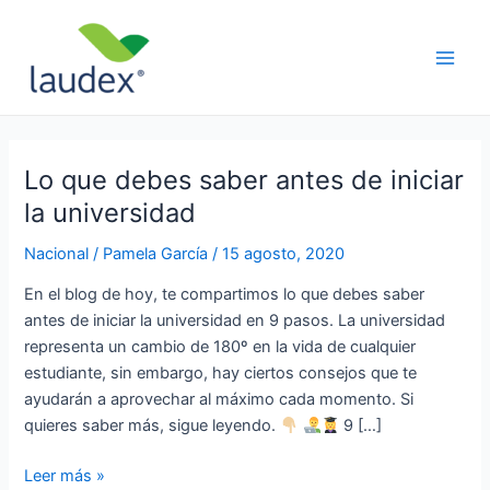
Ir
Paginación
Main
al
de
Men
contenido
entradas
Lo que debes saber antes de iniciar
Lo
que
la universidad
debes
Nacional
/
Pamela García
/
15 agosto, 2020
saber
antes
En el blog de hoy, te compartimos lo que debes saber
de
antes de iniciar la universidad en 9 pasos. La universidad
iniciar
representa un cambio de 180º en la vida de cualquier
la
estudiante, sin embargo, hay ciertos consejos que te
universidad
ayudarán a aprovechar al máximo cada momento. Si
quieres saber más, sigue leyendo.
9 […]
Leer más »