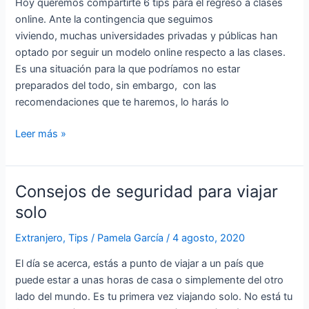
Hoy queremos compartirte 6 tips para el regreso a clases
a
online. Ante la contingencia que seguimos
clases
viviendo, muchas universidades privadas y públicas han
online
optado por seguir un modelo online respecto a las clases.
Es una situación para la que podríamos no estar
preparados del todo, sin embargo, con las
recomendaciones que te haremos, lo harás lo
Leer más »
Consejos de seguridad para viajar
Consejos
de
solo
seguridad
Extranjero
,
Tips
/
Pamela García
/
4 agosto, 2020
para
viajar
El día se acerca, estás a punto de viajar a un país que
solo
puede estar a unas horas de casa o simplemente del otro
lado del mundo. Es tu primera vez viajando solo. No está tu