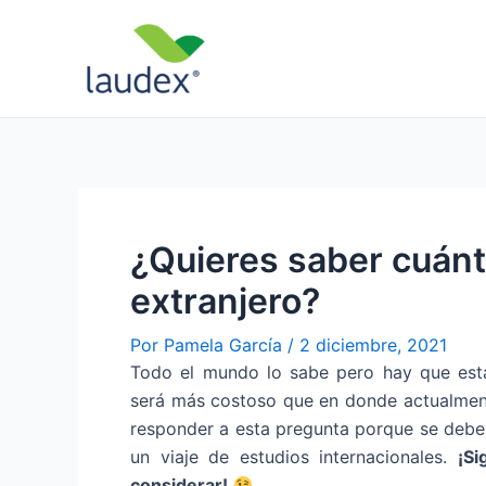
Ir
Navegación
al
de
contenido
entradas
¿Quieres saber cuánt
extranjero?
Por
Pamela García
/
2 diciembre, 2021
Todo el mundo lo sabe pero hay que estar
será más costoso que en donde actualment
responder a esta pregunta porque se deben
un viaje de estudios internacionales.
¡S
considerar!