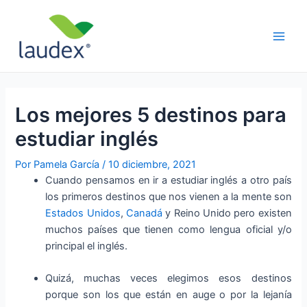
Ir
Navegación
Main
al
de
Men
contenido
entradas
Los mejores 5 destinos para
estudiar inglés
Por
Pamela García
/
10 diciembre, 2021
Cuando pensamos en ir a estudiar inglés a otro país
los primeros destinos que nos vienen a la mente son
Estados Unidos
,
Canadá
y Reino Unido pero existen
muchos países que tienen como lengua oficial y/o
principal el inglés.
Quizá, muchas veces elegimos esos destinos
porque son los que están en auge o por la lejanía