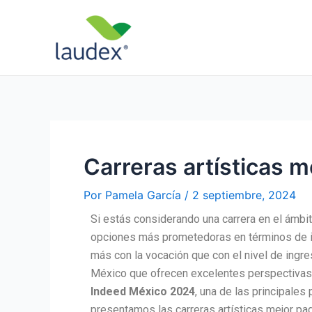
Ir
Navegación
al
de
contenido
entradas
Carreras artísticas 
Por
Pamela García
/
2 septiembre, 2024
Si estás considerando una carrera en el ámbit
opciones más prometedoras en términos de i
más con la vocación que con el nivel de ingres
México que ofrecen excelentes perspectivas 
Indeed México 2024
, una de las principales
presentamos las carreras artísticas mejor p