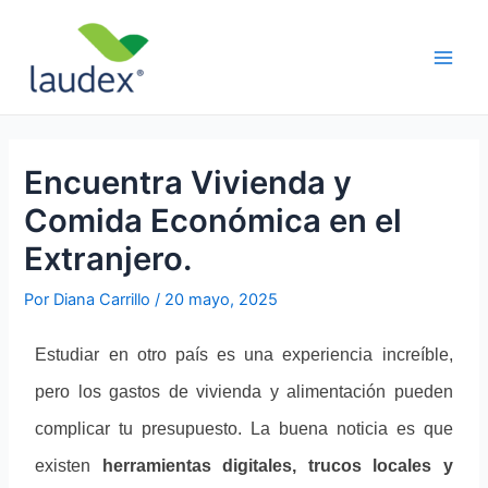
Ir
Navegación
Main
al
de
Men
contenido
entradas
Encuentra Vivienda y
Comida Económica en el
Extranjero.
Por
Diana Carrillo
/
20 mayo, 2025
Estudiar en otro país es una experiencia increíble, 
pero los gastos de vivienda y alimentación pueden 
complicar tu presupuesto. La buena noticia es que 
existen 
herramientas digitales, trucos locales y 