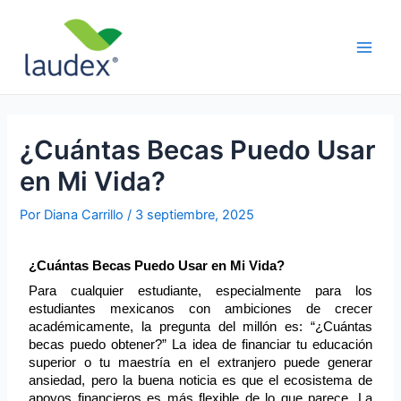
Ir
Navegación
Main
al
de
Men
contenido
entradas
¿Cuántas Becas Puedo Usar
en Mi Vida?
Por
Diana Carrillo
/
3 septiembre, 2025
¿Cuántas Becas Puedo Usar en Mi Vida? 
Para cualquier estudiante, especialmente para los 
estudiantes mexicanos con ambiciones de crecer 
académicamente, la pregunta del millón es: “¿Cuántas 
becas puedo obtener?” La idea de financiar tu educación 
superior o tu maestría en el extranjero puede generar 
ansiedad, pero la buena noticia es que el ecosistema de 
apoyos financieros es más flexible de lo que parece. La 